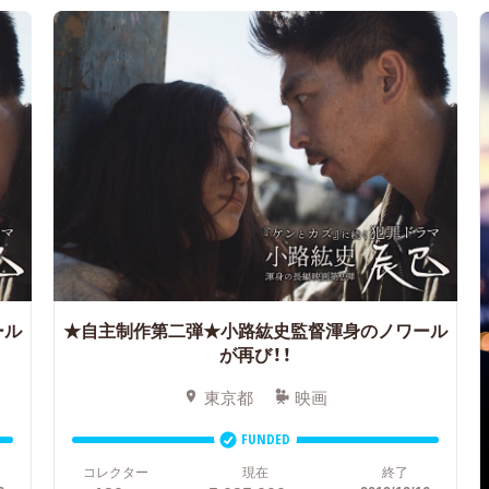
ール
★自主制作第二弾★小路紘史監督渾身のノワール
が再び！！
東京都
映画
FUNDED
コレクター
現在
終了