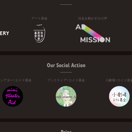
アート基金
社会を動かすかけ声
Our Social Action
ニシアター・エイド基金
ブックストア・エイド基金
小劇場・エイド基