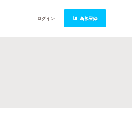
ログイン
新規登録
クト
最新進捗報告から探す