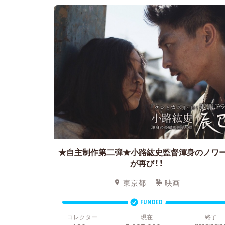
★自主制作第二弾★小路紘史監督渾身のノワ
が再び！！
東京都
映画
FUNDED
コレクター
現在
終了