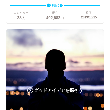
FUNDED
コレクター
現在
終了
38
402,683
2019/10/15
人
円
グッドアイデアを探そう