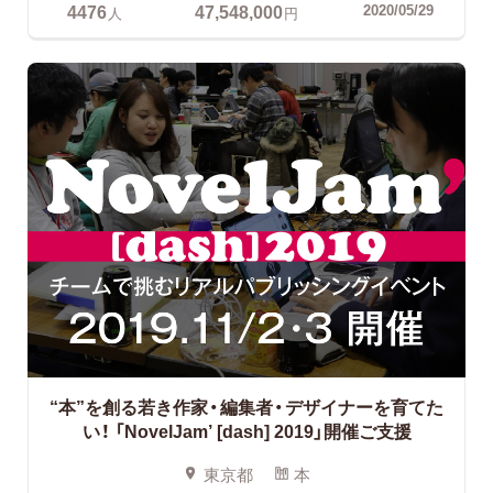
4476
47,548,000
2020/05/29
人
円
“本”を創る若き作家・編集者・デザイナーを育てた
い！
「NovelJam’ [dash] 2019」開催ご支援
東京都
本