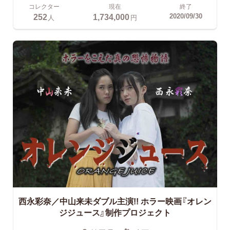
コレクター
現在
終了
252
1,734,000
2020/09/30
人
円
西永彩奈／中山来未ダブル主演!!
ホラー映画『オレン
ジジュース』制作プロジェクト