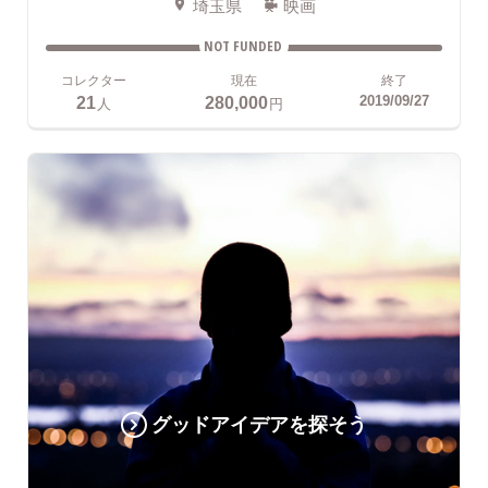
埼玉県
映画
NOT FUNDED
コレクター
現在
終了
21
280,000
2019/09/27
人
円
グッドアイデアを探そう