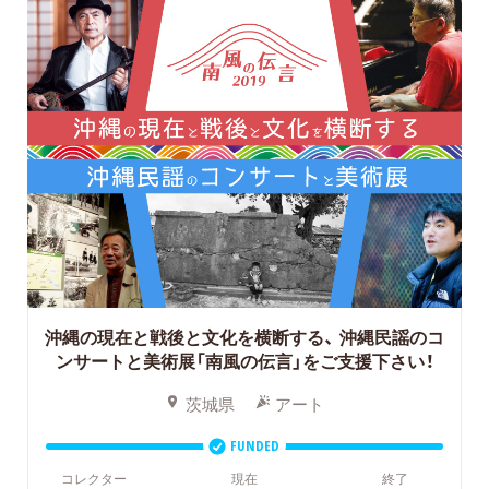
沖縄の現在と戦後と文化を横断する、
沖縄民謡のコ
ンサートと美術展「南風の伝言」をご支援下さい！
茨城県
アート
FUNDED
コレクター
現在
終了