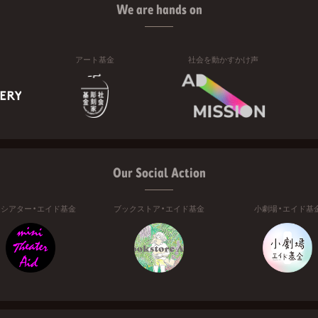
We are hands on
アート基金
社会を動かすかけ声
Our Social Action
ニシアター・エイド基金
ブックストア・エイド基金
小劇場・エイド基