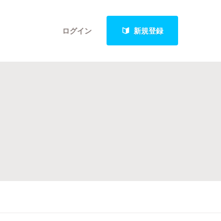
ログイン
新規登録
クト
最新進捗報告から探す