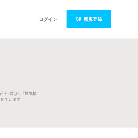
ログイン
新規登録
クト
『今、僕は』、『蜃気楼
最新進捗報告から探す
始めています。