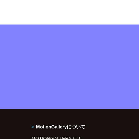
MotionGalleryについて
MOTIONGALLERYとは