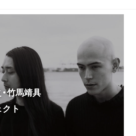
靖之・竹馬靖具
ェクト