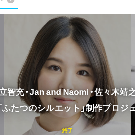
智充・Jan and Naomi・佐々木
「ふたつのシルエット」制作プロジ
終了