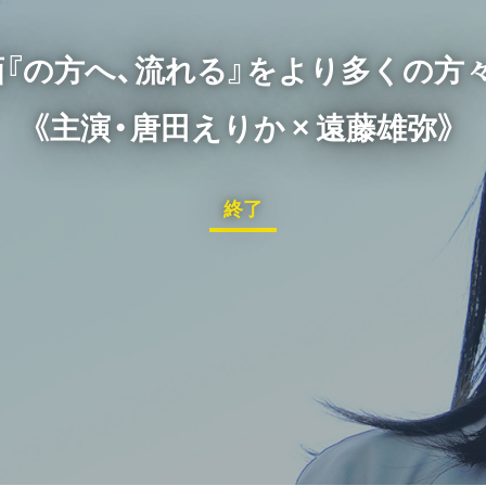
画『の方へ、流れる』をより多くの方々
《主演・唐田えりか × 遠藤雄弥》
終了