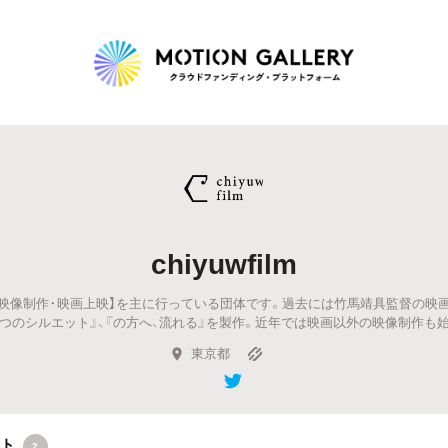
Highlight
人気のプロジェクト
新着プロジェクト
終了間近のプロジェ
chiyuwfilm
Feature
は【映画・映像制作・映画上映】を主に行っている団体です。過去には竹馬靖具監督の映画
タグから探す
キュレーターから探す
特集から探す
たつのシルエット』、『の方へ、流れる』を製作。近年では映画以外の映像制作も
東京都
Legendary
最新達成プロジェクト
調達額が大きいプロジェクト
クト
2