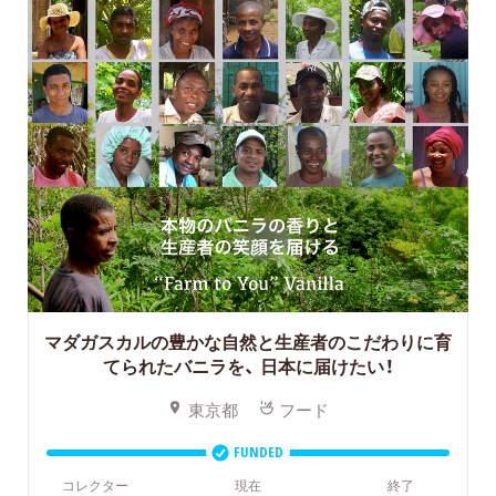
マダガスカルの豊かな自然と生産者のこだわりに育
てられたバニラを、
日本に届けたい！
東京都
フード
FUNDED
コレクター
現在
終了