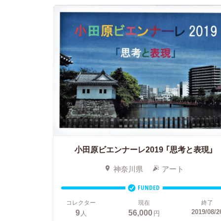
小田原ビエンナーレ2019
「思考と表現」
神奈川県
アート
FUNDED
コレクター
現在
終了
9
56,000
2019/08/2
人
円