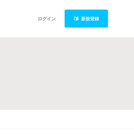
ログイン
新規登録
クト
最新進捗報告から探す