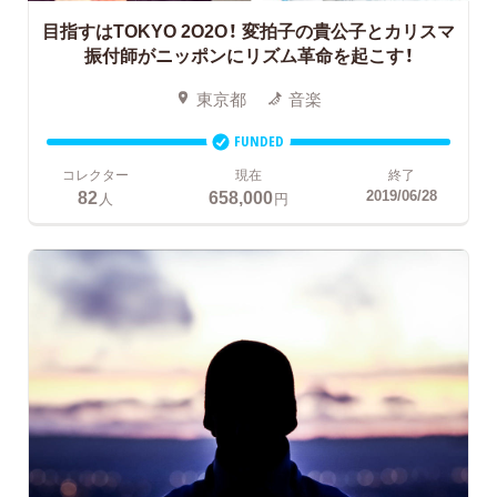
目指すはTOKYO 2O2O！
変拍子の貴公子とカリスマ
振付師がニッポンにリズム革命を起こす！
東京都
音楽
FUNDED
コレクター
現在
終了
82
658,000
2019/06/28
人
円