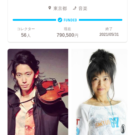
東京都
音楽
FUNDED
コレクター
現在
終了
56
790,500
2021/05/31
人
円