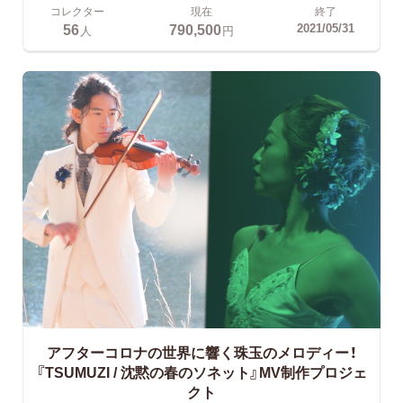
コレクター
現在
終了
56
790,500
2021/05/31
人
円
アフターコロナの世界に響く珠玉のメロディー！
『TSUMUZI / 沈黙の春のソネット』MV制作プロジェ
クト