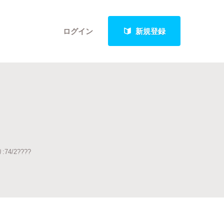
ログイン
新規登録
クト
4/2????
最新進捗報告から探す