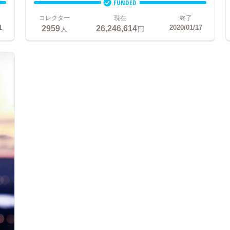
FUNDED
コレクター
現在
終了
2959
26,246,614
1
2020/01/17
人
円