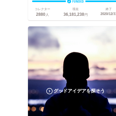
FUNDED
コレクター
現在
終了
2880
36,181,238
2020/12/3
人
円
グッドアイデアを探そう