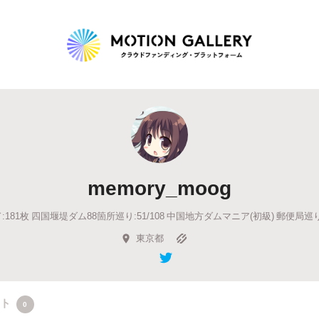
Highlight
人気のプロジェクト
新着プロジェクト
終了間近のプロジェ
memory_moog
Feature
181枚 四国堰堤ダム88箇所巡り:51/108 中国地方ダムマニア(初級) 郵便局巡り:7
タグから探す
キュレーターから探す
特集から探す
東京都
Legendary
最新達成プロジェクト
調達額が大きいプロジェクト
クト
0