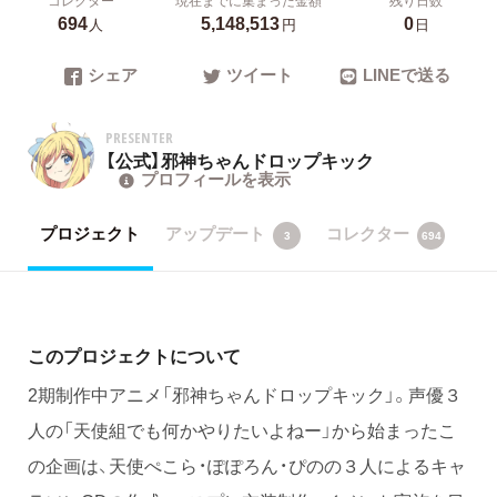
694
5,148,513
0
人
円
日
シェア
ツイート
LINEで送る
PRESENTER
【公式】邪神ちゃんドロップキック
プロフィールを表示
プロジェクト
アップデート
コレクター
3
694
このプロジェクトについて
2期制作中アニメ「邪神ちゃんドロップキック」。声優３
人の「天使組でも何かやりたいよねー」から始まったこ
の企画は、天使ぺこら・ぽぽろん・ぴのの３人によるキャ