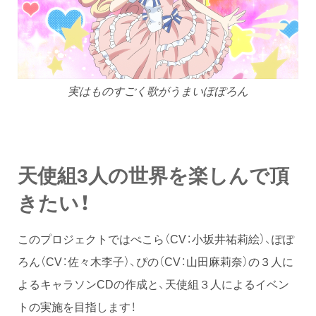
実はものすごく歌がうまいぽぽろん
天使組3人の世界を楽しんで頂
きたい！
このプロジェクトではぺこら（CV：小坂井祐莉絵）、ぽぽ
ろん（CV：佐々木李子）、ぴの（CV：山田麻莉奈）の３人に
よるキャラソンCDの作成と、天使組３人によるイベン
トの実施を目指します！