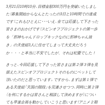
3月21日10時10分、目標金額300万円を突破いたしまし
た！募集開始からなんとたったの3日と10時間での達成
です！これもひとえに・・・いえ、全ては応援して下さった
皆さまのおかげです！スピンオフプロジェクトの
第一歩
を「邪神ちゃんドロップキックなのに邪神ちゃん抜
き」の天使組3人に任せてしまって大丈夫だろう
か・・・と本当に不安でしたが、それは杞憂でした！
きっと、今回応援して下さった皆さまは第２弾３弾を見
据えたスピンオフプロジェクトそのものにベットして
頂いたのだと思っています。ですから、まずは第１弾で
ある天使組「天国の階段」を完遂させつつ、同時に第２弾
（を何にするかは皆さんと相談して決めますが）につい
ても早速企画を動かしていこうと思います！アニメ２期