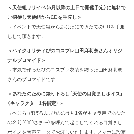
＜天使組リリイベ（5月以降の土日で開催予定）に無料で
ご招待し天使組からCDを手渡し＞
→イベントで天使組からあなたにできたてのCDを手渡
しして頂きます！
＜ハイクオリティぴのコスプレ山田麻莉奈さんオリジ
ナルブロマイド＞
→本気で作ったぴのコスプレ衣装を纏った山田麻莉奈
さんのブロマイドです。
＜あなたのために録り下ろし「天使の目覚ましボイス」
（キャラクター1名指定）＞
→ぺこら、ぽぽろん、ぴののうち1名がキャラ声であなた
の名前（◯◯さま〜）を呼んで起こしてくれる目覚まし
ボイスを音声データでお渡しいたします。スマホに設定