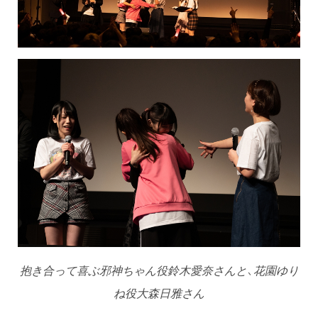
抱き合って喜ぶ邪神ちゃん役鈴木愛奈さんと、花園ゆり
ね役大森日雅さん