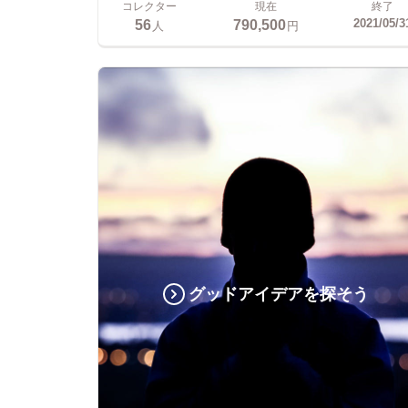
コレクター
現在
終了
56
790,500
2021/05/3
人
円
グッドアイデアを探そう