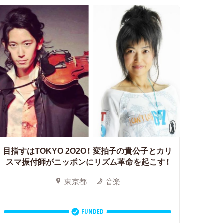
目指すはTOKYO 2O2O！
変拍子の貴公子とカリ
スマ振付師がニッポンにリズム革命を起こす！
東京都
音楽
FUNDED