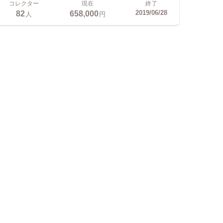
コレクター
現在
終了
82
658,000
2019/06/28
人
円