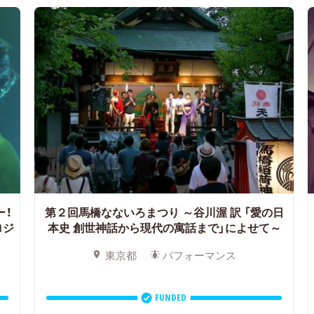
ー！
第２回馬橋なないろまつり
～谷川渥 訳 「愛の日
ロジ
本史 創世神話から現代の寓話まで」によせて～
東京都
パフォーマンス
FUNDED