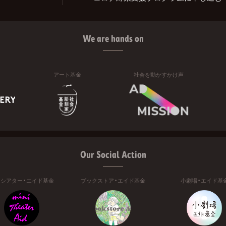
We are hands on
アート基金
社会を動かすかけ声
Our Social Action
ニシアター・エイド基金
ブックストア・エイド基金
小劇場・エイド基