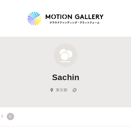
Highlight
人気のプロジェクト
新着プロジェクト
終了間近のプロジェ
Sachin
Feature
タグから探す
キュレーターから探す
特集から探す
東京都
Legendary
クト
0
最新達成プロジェクト
調達額が大きいプロジェクト