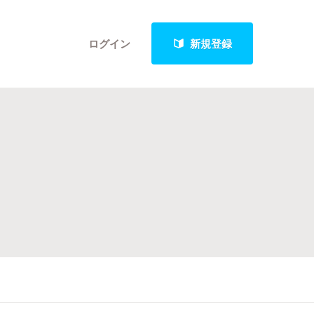
ログイン
新規登録
クト
最新進捗報告から探す