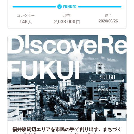
FUNDED
コレクター
現在
終了
146
2,033,000
2020/06/26
人
円
福井駅周辺エリアを市民の手で創り出す、
まちづく