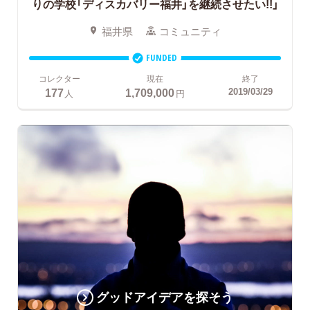
りの学校「ディスカバリー福井」を継続させたい!!」
福井県
コミュニティ
FUNDED
コレクター
現在
終了
177
1,709,000
2019/03/29
人
円
グッドアイデアを探そう