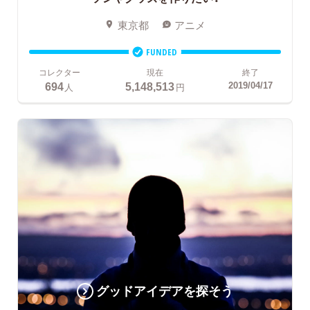
東京都
アニメ
FUNDED
コレクター
現在
終了
694
5,148,513
2019/04/17
人
円
グッドアイデアを探そう