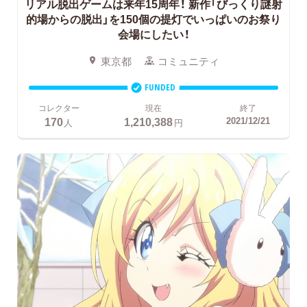
リアル脱出ゲームは来年15周年！
新作「びっくり謎射
的場からの脱出」を150個の提灯でいっぱいのお祭り
会場にしたい！
東京都
コミュニティ
FUNDED
コレクター
現在
終了
170
1,210,388
2021/12/21
人
円