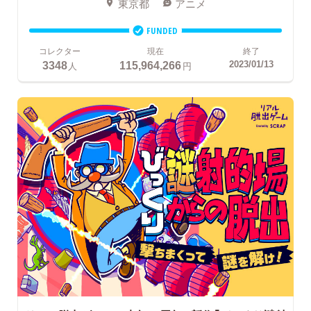
東京都
アニメ
FUNDED
コレクター
現在
終了
3348
115,964,266
2023/01/13
人
円