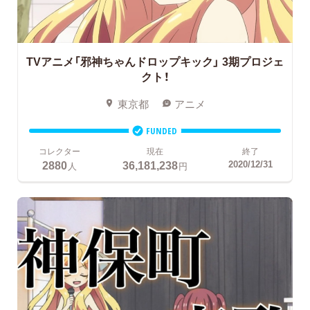
TVアニメ「邪神ちゃんドロップキック」
3期プロジェ
クト！
東京都
アニメ
FUNDED
コレクター
現在
終了
2880
36,181,238
2020/12/31
人
円