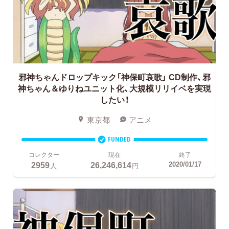
邪神ちゃんドロップキック「神保町哀歌」
CD制作、邪
神ちゃん＆ゆりねユニット化、大規模リリイベを実現
したい！
東京都
アニメ
FUNDED
コレクター
現在
終了
2959
26,246,614
2020/01/17
人
円