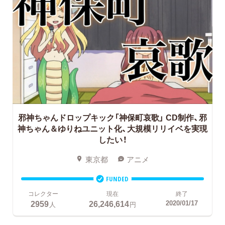
邪神ちゃんドロップキック「神保町哀歌」
CD制作、邪
神ちゃん＆ゆりねユニット化、大規模リリイベを実現
したい！
東京都
アニメ
FUNDED
コレクター
現在
終了
2959
26,246,614
2020/01/17
人
円