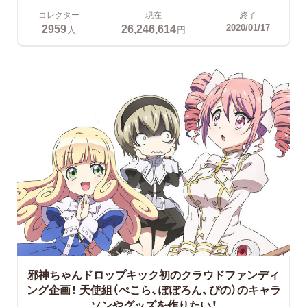
コレクター
現在
終了
2959
26,246,614
2020/01/17
人
円
邪神ちゃんドロップキック初のクラウドファンディ
ング企画！
天使組（ぺこら、ぽぽろん、ぴの）のキャラ
ソンやグッズを作りたい！