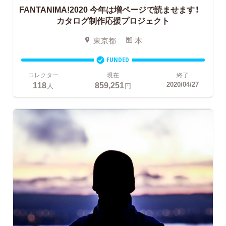
FANTANIMA!2020
今年は増ページで読ませます！
カタログ制作応援プロジェクト
東京都
本
FUNDED
コレクター
現在
終了
118
859,251
2020/04/27
人
円