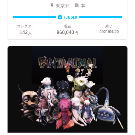
東京都
本
FUNDED
コレクター
現在
終了
142
960,040
2021/04/20
人
円