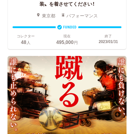
装〟を着させてください！
東京都
パフォーマンス
FUNDED
コレクター
現在
終了
48
495,000
2023/01/31
人
円