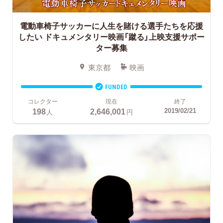
電動車椅子サッカーに人生を賭ける選手たちを応援
したい
ドキュメンタリー映画「蹴る」上映支援サポー
ター募集
東京都
映画
FUNDED
コレクター
現在
終了
198
2,646,001
2019/02/21
人
円