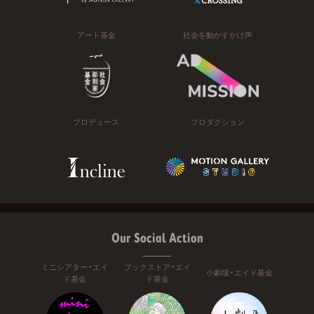
アート基金
社会を動かすかけ声
プロデュース
プロダクション
Our Social Action
ミニシアター・エイ
ブックストア・エイ
小劇場・エイド基金
ド基金
ド基金