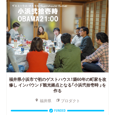
福井県小浜市で初のゲストハウス！築60年の町家を改
修し
インバウンド観光拠点となる「小浜弐拾壱時 」を
作る
福井県
プロダクト
FUNDED