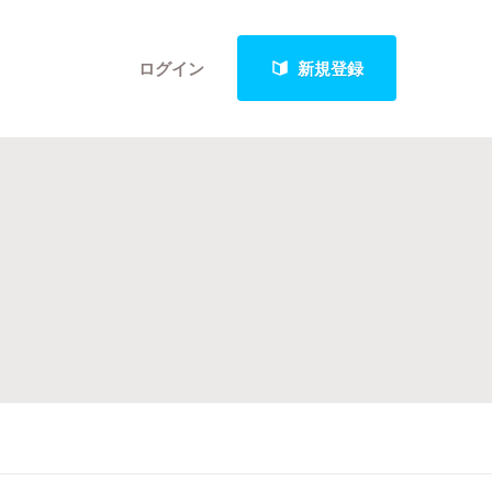
ログイン
新規登録
クト
最新進捗報告から探す