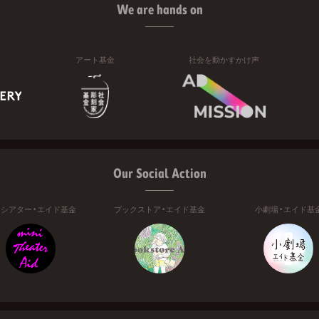
We are hands on
アート基金
社会を動かすかけ声
Our Social Action
ニシアター・エイド基金
ブックストア・エイド基金
小劇場・エイド基