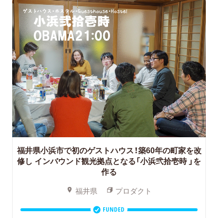
福井県小浜市で初のゲストハウス！築60年の町家を改
修し
インバウンド観光拠点となる「小浜弐拾壱時 」を
作る
福井県
プロダクト
FUNDED