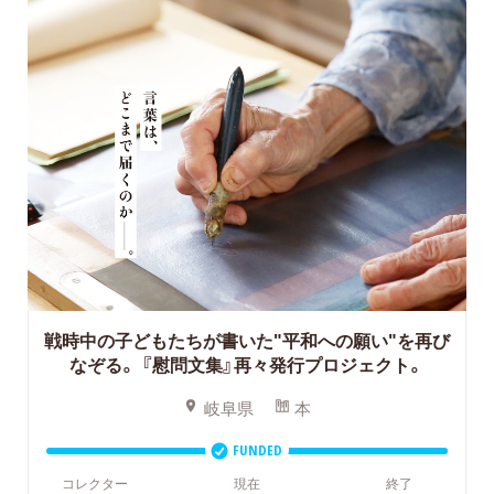
戦時中の子どもたちが書いた"平和への願い"を再び
なぞる。
『慰問文集』再々発行プロジェクト。
岐阜県
本
FUNDED
コレクター
現在
終了