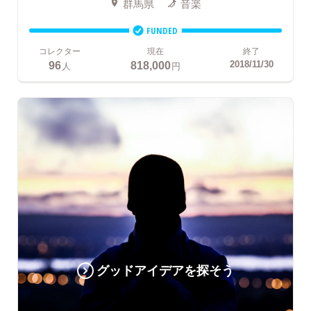
群馬県
音楽
FUNDED
コレクター
現在
終了
96
818,000
2018/11/30
人
円
グッドアイデアを探そう