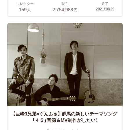
コレクター
現在
終了
159
2,754,988
2021/10/29
人
円
【巨峰3兄弟×ぐんふぁ】
群馬の新しいテーマソング
「４５」音源＆MV制作がしたい！