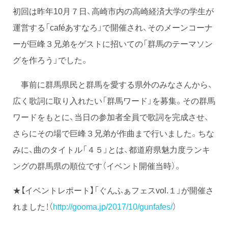
初回は昨年10月７日、高崎市内の高崎経済大学の学生が
運営する「caféあすなろ」で開催され、そのメーンコーナ
ーが巨峰３兄弟をゲストに招いての「群馬のテーマソン
グを作ろう」でした。
事前に群馬県民と群馬を愛する県外のみなさんから、
広く歌詞に取り入れたい「群馬ワード」を募集。その群馬
ワードをもとに、当日の参加者全員で歌詞を完成させ、
さらにその場で巨峰３兄弟が作曲まで行いました。ちな
みに、曲のタイトル「４５」とは、都道府県魅力度ランキ
ングの群馬県の順位です（イベント開催当時）。
★【イベントレポート】「ぐんふぁフェスvol.１」が開催さ
れました！（
http://gooma.jp/2017/10/gunfafes/
）