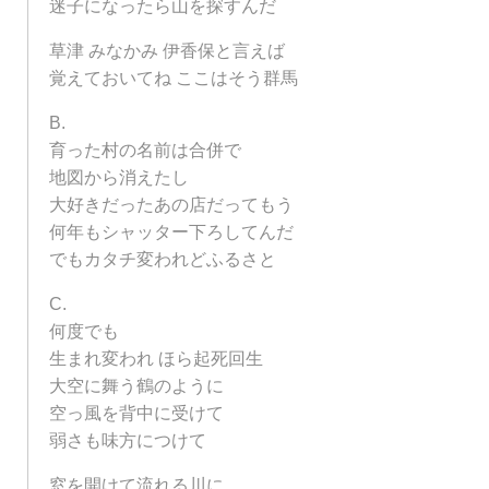
迷子になったら山を探すんだ
草津 みなかみ 伊香保と言えば
覚えておいてね ここはそう群馬
B.
育った村の名前は合併で
地図から消えたし
大好きだったあの店だってもう
何年もシャッター下ろしてんだ
でもカタチ変われどふるさと
C.
何度でも
生まれ変われ ほら起死回生
大空に舞う鶴のように
空っ風を背中に受けて
弱さも味方につけて
窓を開けて流れる川に