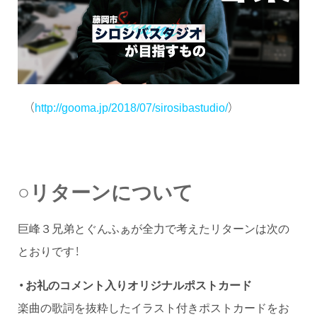
（
http://gooma.jp/2018/07/sirosibastudio/
）
○リターンについて
巨峰３兄弟とぐんふぁが全力で考えたリターンは次の
とおりです！
・お礼のコメント入りオリジナルポストカード
楽曲の歌詞を抜粋したイラスト付きポストカードをお