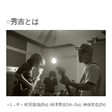
○秀吉とは
＜L→R＞ 町田龍哉(Ba)、柿澤秀吉(Vo, Gu)、神保哲也(Dr)