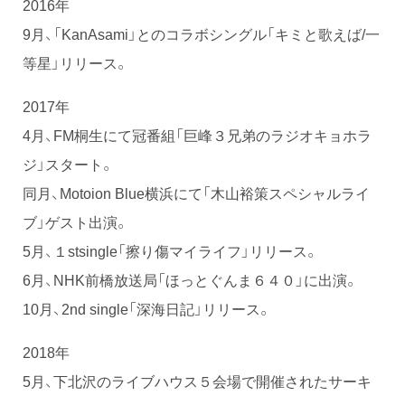
2016年
9月、「KanAsami」とのコラボシングル「キミと歌えば/一
等星」リリース。
2017年
4月、FM桐生にて冠番組「巨峰３兄弟のラジオキョホラ
ジ」スタート。
同月、Motoion Blue横浜にて「木山裕策スペシャルライ
ブ」ゲスト出演。
5月、１stsingle「擦り傷マイライフ」リリース。
6月、NHK前橋放送局「ほっとぐんま６４０」に出演。
10月、2nd single「深海日記」リリース。
2018年
5月、下北沢のライブハウス５会場で開催されたサーキ