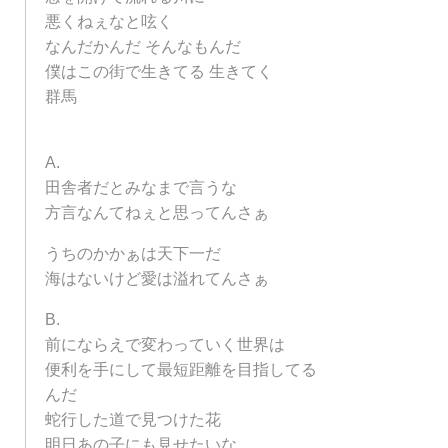
悪くねぇなと呟く
なんだかんだ そんなもんだ
僕はこの街で生きてる 生きてく
群馬
A.
田舎者だとみなまで言うな
方言なんてねぇと思ってんさぁ
うちのかかぁは天下一だ
海はないけど愛は溢れてんさぁ
B.
前にならえで変わっていく世界は
便利を手にして最短距離を目指してる
んだ
蛇行した道で見つけた花
明日あの子にも見せたいな