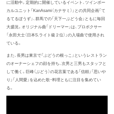
に活動中。定期的に開催しているイベント、ツインボー
カルユニット「KanAsami（カナサミ）」との共同企画「て
るてるぼうず」、群馬での「天下一ぶどう会」ともに毎回
大盛況。オリジナル曲「ドリーマー」は、プロボクサー
「永田大士（日本S.ライト級２位）」の入場曲で使用され
ている。
また、長男は東京で「ぶどうの根っこ」というレストラン
のオーナーシェフの顔を持ち、次男と三男もスタッフと
して働く。巨峰（ぶどう）の花言葉である「信頼」「思いや
り」「人間愛」を込めた歌・料理ともに注目を集めてい
る。