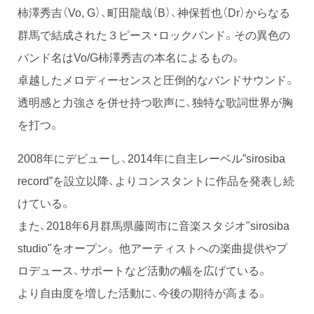
柿澤秀吉（Vo, G）、町田龍哉（B）、神保哲也（Dr）からなる
群馬で結成された３ピース・ロックバンド。その異色の
バンド名はVo/G柿澤秀吉の本名によるもの。
卓越したメロディーセンスと圧倒的なバンドサウンド。
透明感と力強さを併せ持つ歌声に、独特な歌詞世界が胸
を打つ。
2008年にデビューし、2014年に自主レーベル”sirosiba
record”を設立以降、よりコンスタントに作品を発表し続
けている。
また、2018年6月群馬県藤岡市に音楽スタジオ"sirosiba
studio"をオープン。 他アーティストへの楽曲提供やプ
ロデュース、サポートなど活動の幅を広げている。
より自由度を増した活動に、今後の期待が高まる。