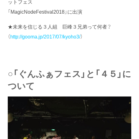
ットフェス
「MagicNodeFestival2018」に出演
★未来を信じる３人組 巨峰３兄弟って何者？
（
http://gooma.jp/2017/07/kyoho3/
）
○「ぐんふぁフェス」と「４５」に
ついて