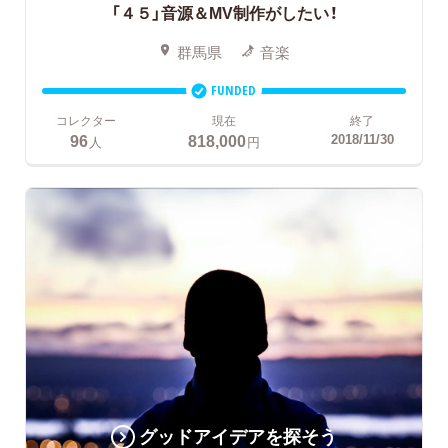
「４５」音源＆MV制作がしたい！
群馬県
音楽
FUNDED
コレクター
現在
終了
96
818,000
2018/11/30
人
円
グッドアイデアを探そう