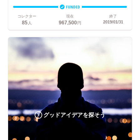
FUNDED
コレクター
現在
終了
85
967,500
2019/01/31
人
円
グッドアイデアを探そう