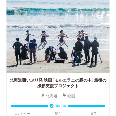
北海道西いぶり発
映画「モルエラニの霧の中」最後の
撮影支援プロジェクト
北海道
映画
FUNDED
コレクター
現在
終了