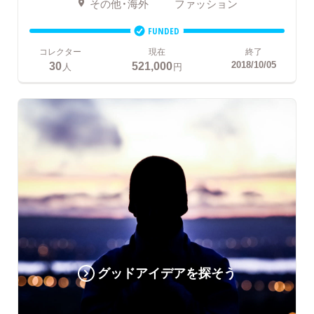
その他・海外
ファッション
FUNDED
コレクター
現在
終了
30
521,000
2018/10/05
人
円
グッドアイデアを探そう