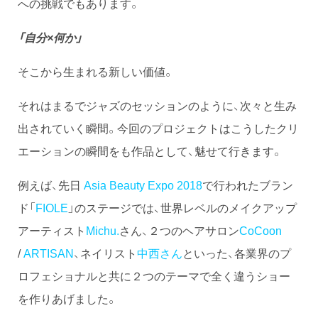
への挑戦でもあります。
「自分×何か」
そこから生まれる新しい価値。
それはまるでジャズのセッションのように、次々と生み
出されていく瞬間。今回のプロジェクトはこうしたクリ
エーションの瞬間をも作品として、魅せて行きます。
例えば、先日
Asia Beauty Expo 2018
で行われたブラン
ド「
FIOLE
」のステージでは、世界レベルのメイクアップ
アーティスト
Michu.
さん、２つのヘアサロン
CoCoon
/
ARTISAN
、ネイリスト
中西さん
といった、各業界のプ
ロフェショナルと共に２つのテーマで全く違うショー
を作りあげました。