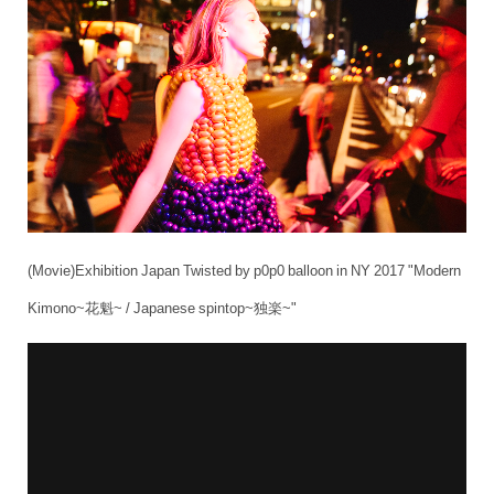
(Movie)Exhibition Japan Twisted by p0p0 balloon in NY 2017 "Modern
Kimono~花魁~ / Japanese spintop~独楽~"