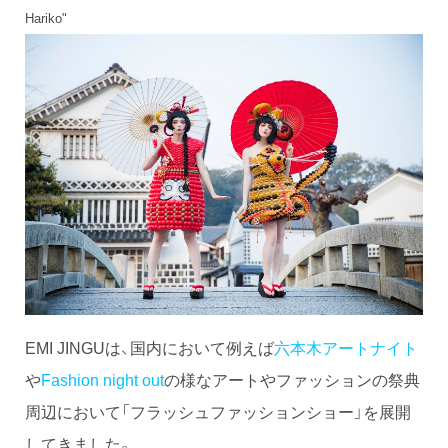
Hariko"
EMI JINGUは、国内において例えば
六本木アートナイト
や
Fashion night out
の様なアートやファッションの祭典
周辺において「フラッシュファッションショー」を展開
してきました。