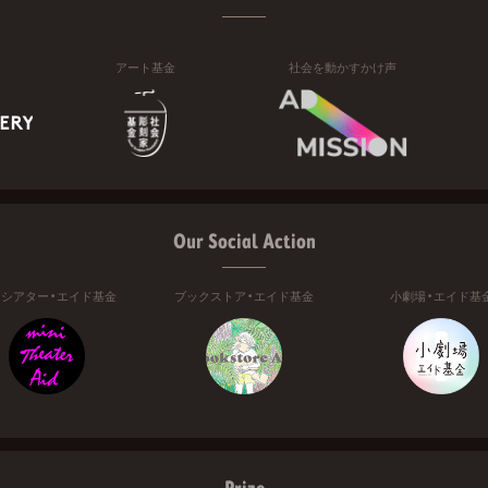
アート基金
社会を動かすかけ声
Our Social Action
ニシアター・エイド基金
ブックストア・エイド基金
小劇場・エイド基