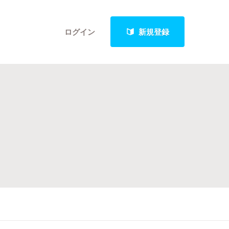
ログイン
新規登録
クト
最新進捗報告から探す