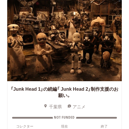
「Junk Head 1」の続編「 Junk Head 2」制作支援のお
願い。
千葉県
アニメ
NOT FUNDED
コレクター
現在
終了