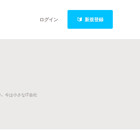
ログイン
新規登録
クト
中。 今は小さなIT会社
最新進捗報告から探す