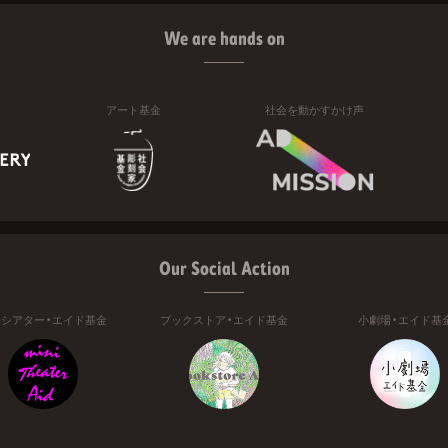
We are hands on
アート基金
社会を動かすかけ声
Our Social Action
ニシアター・エイド基金
ブックストア・エイド基金
小劇場・エイド基