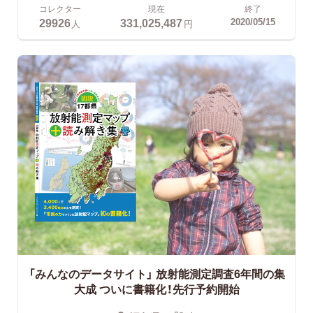
コレクター
現在
終了
29926
331,025,487
2020/05/15
人
円
「みんなのデータサイト」
放射能測定調査6年間の集
大成 ついに書籍化！先行予約開始