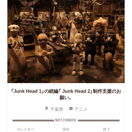
「Junk Head 1」の続編「 Junk Head 2」制作支援のお
願い。
千葉県
アニメ
NOT FUNDED
コレクター
現在
終了