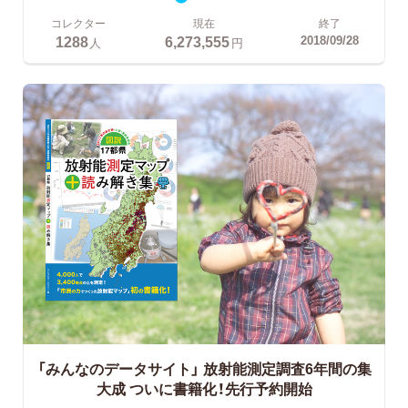
コレクター
現在
終了
1288
6,273,555
2018/09/28
人
円
「みんなのデータサイト」
放射能測定調査6年間の集
大成 ついに書籍化！先行予約開始