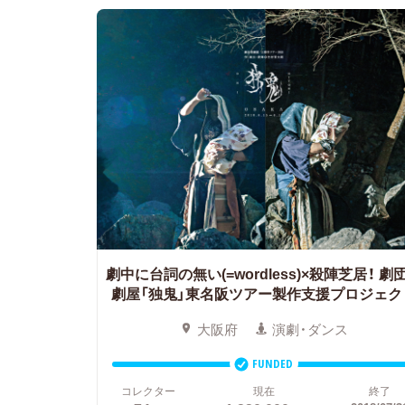
劇中に台詞の無い(=wordless)×殺陣芝居！
劇
劇屋「独鬼」東名阪ツアー製作支援プロジェク
大阪府
演劇・ダンス
FUNDED
コレクター
現在
終了