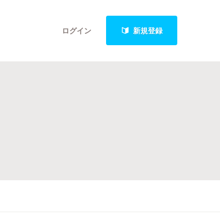
ログイン
新規登録
クト
最新進捗報告から探す