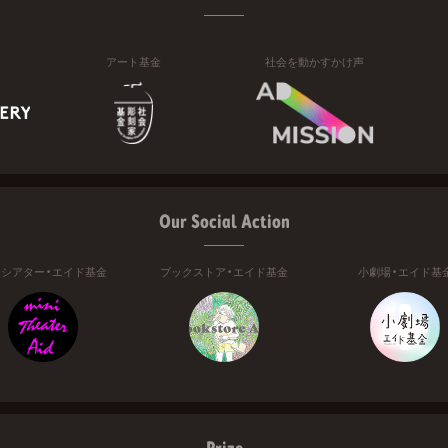
アート基金
社会を動かすかけ声
Our Social Action
ニシアター・エイド基金
ブックストア・エイド基金
小劇場・エイド基