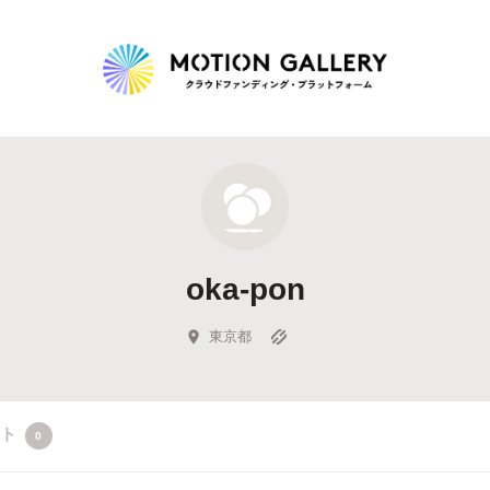
Highlight
人気のプロジェクト
新着プロジェクト
終了間近のプロジェ
oka-pon
Feature
タグから探す
キュレーターから探す
特集から探す
東京都
Legendary
クト
0
最新達成プロジェクト
調達額が大きいプロジェクト