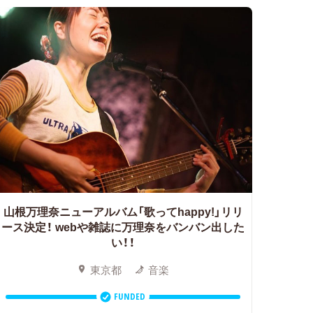
山根万理奈ニューアルバム「歌ってhappy!」リリ
ース決定！
webや雑誌に万理奈をバンバン出した
い！！
東京都
音楽
FUNDED