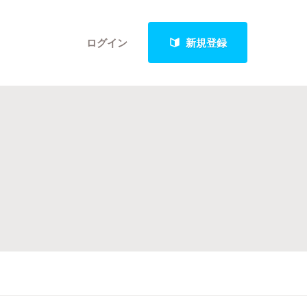
ログイン
新規登録
クト
最新進捗報告から探す