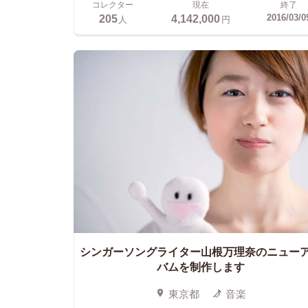
コレクター
現在
終了
205
4,142,000
2016/03/0
人
円
シンガーソングライター山根万理奈のニュー
バムを制作します
東京都
音楽