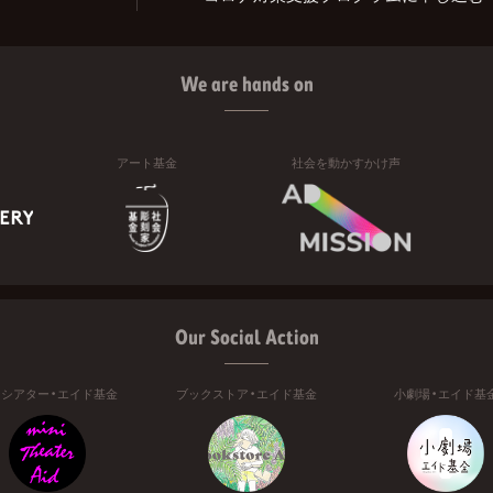
We are hands on
アート基金
社会を動かすかけ声
Our Social Action
ニシアター・エイド基金
ブックストア・エイド基金
小劇場・エイド基