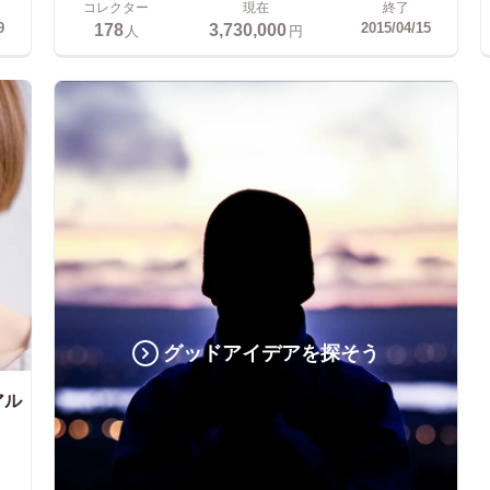
コレクター
現在
終了
178
3,730,000
9
2015/04/15
人
円
グッドアイデアを探そう
アル