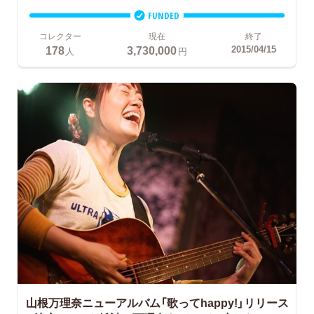
FUNDED
コレクター
現在
終了
178
3,730,000
2015/04/15
人
円
山根万理奈ニューアルバム「歌ってhappy!」リリース