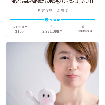
決定！
webや雑誌に万理奈をバンバン出したい！！
東京都
音楽
FUNDED
コレクター
現在
終了
115
2,371,000
2014/08/31
人
円