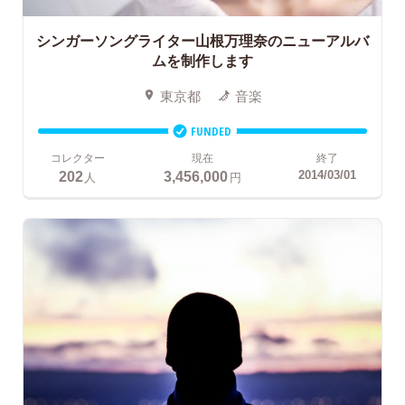
シンガーソングライター山根万理奈のニューアルバ
ムを制作します
東京都
音楽
FUNDED
コレクター
現在
終了
202
3,456,000
2014/03/01
人
円