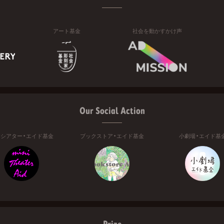
アート基金
社会を動かすかけ声
Our Social Action
ニシアター・エイド基金
ブックストア・エイド基金
小劇場・エイド基