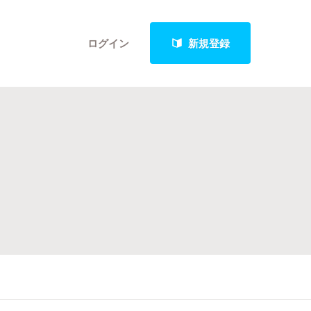
ログイン
新規登録
クト
最新進捗報告から探す