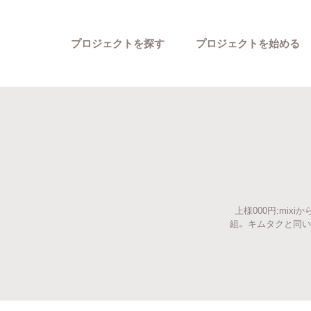
プロジェクトを探す
プロジェクトを始める
上様000円:mix
カテゴリーから探す
組。 キムタクと同い年