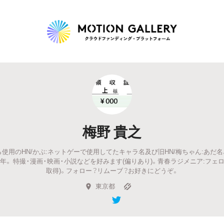
Highlight
人気のプロジェクト
新着プロジェクト
終了間近のプロジェ
梅野 貴之
Feature
iから使用のHN/かぶ:ネットゲーで使用してたキャラ名及び旧HN/梅ちゃん:あだ名。1
タグから探す
キュレーターから探す
特集から探す
。 特撮・漫画・映画・小説などを好みます(偏りあり)。青春ラジメニア:フェローズNo
取得)。フォロー？リムーブ？お好きにどうぞ。
東京都
Legendary
最新達成プロジェクト
調達額が大きいプロジェクト