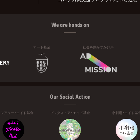
We are hands on
アート基金
社会を動かすかけ声
Our Social Action
ニシアター・エイド基金
ブックストア・エイド基金
小劇場・エイド基