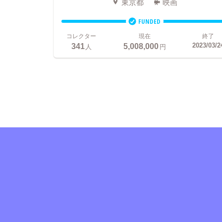
東京都
映画
FUNDED
コレクター
現在
終了
341
5,008,000
2023/03/2
人
円