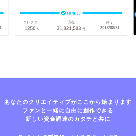
FUNDED
コレクター
現在
終了
1250
21,821,503
4
2018/08/31
人
円
あなたのクリエイティブがここから始まります
ファンと一緒に自由に創作できる
新しい資金調達のカタチと共に