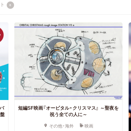
クト
0
バ
短編SF映画『オービタル・クリスマス』
～聖夜を
円盤
祝う全ての人に～
その他・海外
映画