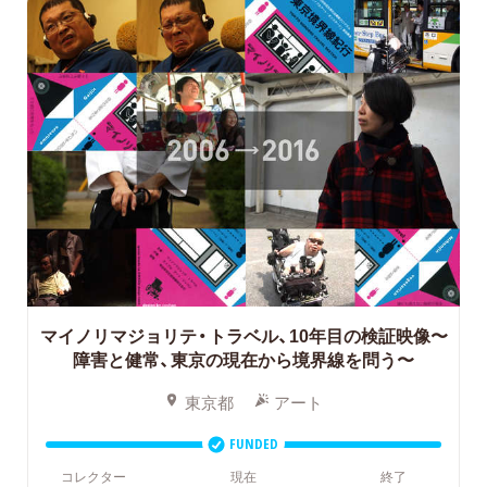
マイノリマジョリテ・トラベル、10年目の検証映像〜
障害と健常、東京の現在から境界線を問う〜
東京都
アート
FUNDED
コレクター
現在
終了