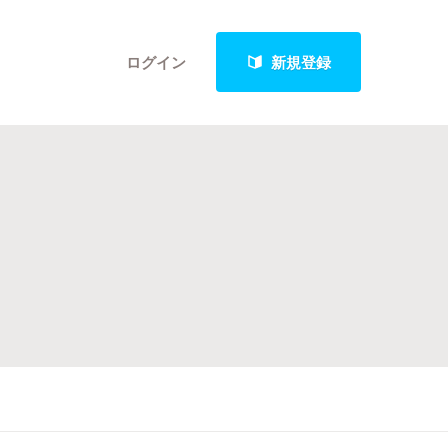
ログイン
新規登録
クト
最新進捗報告から探す