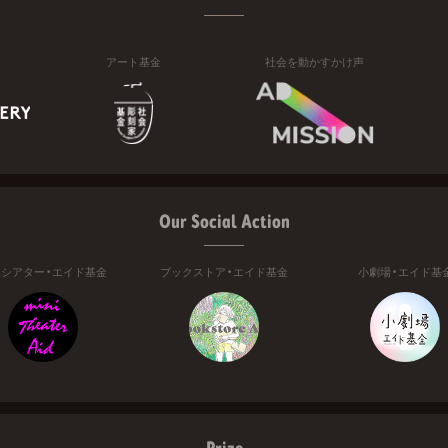
アート基金
社会を動かすかけ声
Our Social Action
ニシアター・エイド基金
ブックストア・エイド基金
小劇場・エイド基