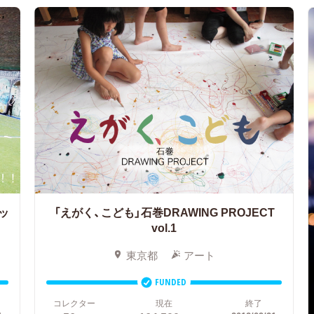
キッ
「えがく、こども」石巻DRAWING PROJECT
vol.1
東京都
アート
FUNDED
コレクター
現在
終了