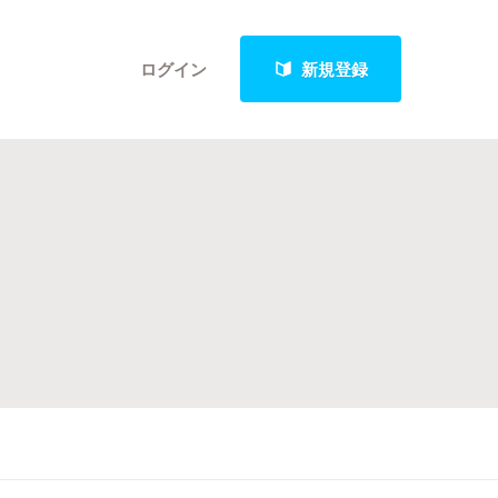
ログイン
新規登録
クト
最新進捗報告から探す