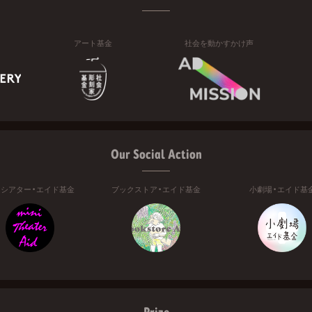
アート基金
社会を動かすかけ声
Our Social Action
ニシアター・エイド基金
ブックストア・エイド基金
小劇場・エイド基