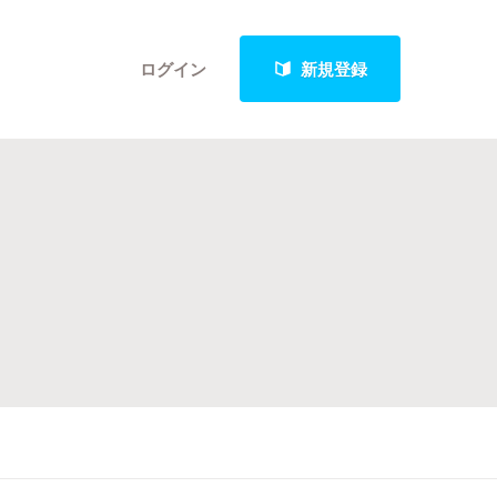
ログイン
新規登録
クト
最新進捗報告から探す