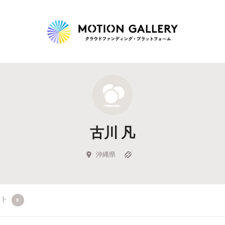
Highlight
人気のプロジェクト
新着プロジェクト
終了間近のプロジェ
古川 凡
Feature
タグから探す
キュレーターから探す
特集から探す
沖縄県
Legendary
クト
0
最新達成プロジェクト
調達額が大きいプロジェクト