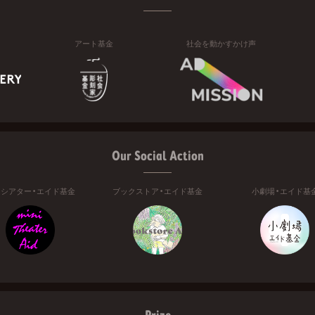
アート基金
社会を動かすかけ声
Our Social Action
ニシアター・エイド基金
ブックストア・エイド基金
小劇場・エイド基