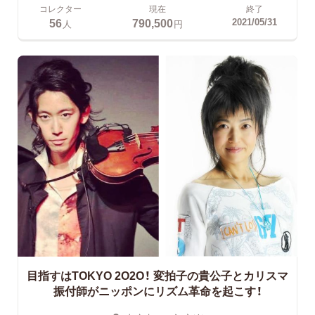
コレクター
現在
終了
56
790,500
2021/05/31
人
円
目指すはTOKYO 2O2O！
変拍子の貴公子とカリスマ
振付師がニッポンにリズム革命を起こす！