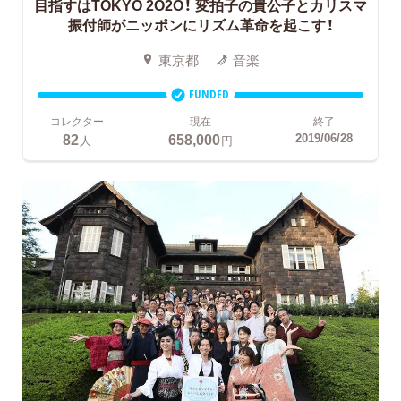
目指すはTOKYO 2O2O！
変拍子の貴公子とカリスマ
振付師がニッポンにリズム革命を起こす！
東京都
音楽
FUNDED
コレクター
現在
終了
82
658,000
2019/06/28
人
円