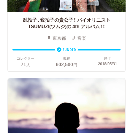
乱拍子、変拍子の貴公子！
バイオリニスト
TSUMUZI(ツムジ)の 4th アルバム！！
東京都
音楽
FUNDED
コレクター
現在
終了
71
602,500
2018/05/31
人
円