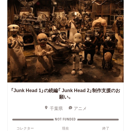
「Junk Head 1」の続編「 Junk Head 2」制作支援のお
願い。
千葉県
アニメ
NOT FUNDED
コレクター
現在
終了