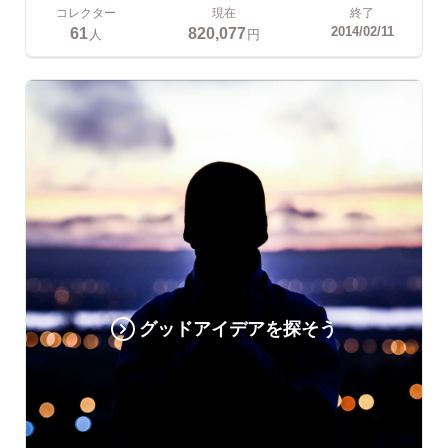
コレクター
現在
終了
61
820,077
2014/02/11
人
円
グッドアイデアを探そう