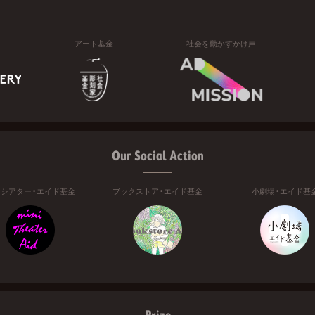
アート基金
社会を動かすかけ声
Our Social Action
ニシアター・エイド基金
ブックストア・エイド基金
小劇場・エイド基