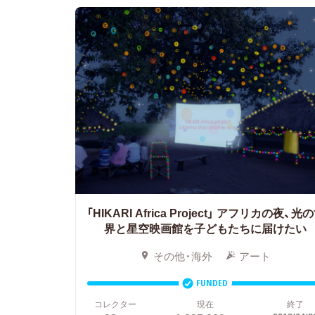
「HIKARI Africa Project」
アフリカの夜、光の
界と星空映画館を子どもたちに届けたい
その他・海外
アート
FUNDED
コレクター
現在
終了