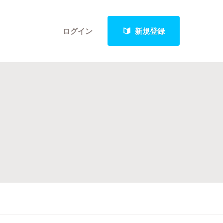
ログイン
新規登録
クト
最新進捗報告から探す