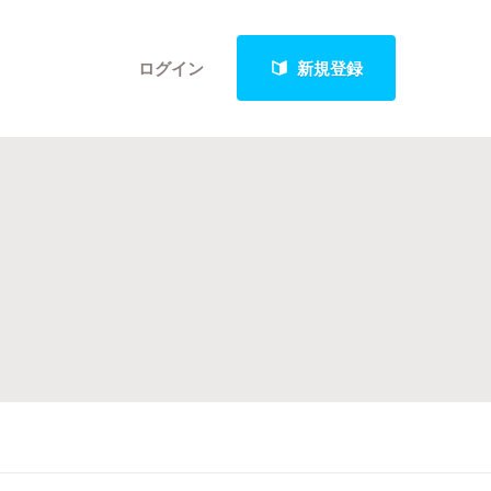
ログイン
新規登録
クト
最新進捗報告から探す