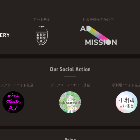
アート基金
社会を動かすかけ声
Our Social Action
ニシアター・エイド基金
ブックストア・エイド基金
小劇場・エイド基