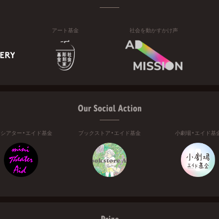
アート基金
社会を動かすかけ声
Our Social Action
ニシアター・エイド基金
ブックストア・エイド基金
小劇場・エイド基