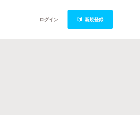
ログイン
新規登録
クト
最新進捗報告から探す