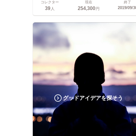
コレクター
現在
終了
39
254,300
2019/09/3
人
円
グッドアイデアを探そう