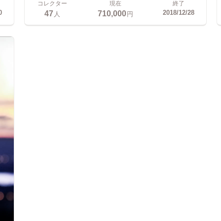
コレクター
現在
終了
47
710,000
0
2018/12/28
人
円