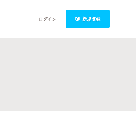
ログイン
新規登録
クト
最新進捗報告から探す