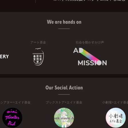
We are hands on
アート基金
社会を動かすかけ声
Our Social Action
ニシアター・エイド基金
ブックストア・エイド基金
小劇場・エイド基